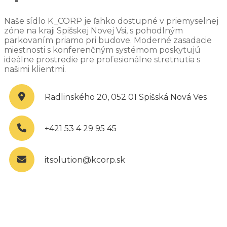
Naše sídlo K_CORP je ľahko dostupné v priemyselnej
zóne na kraji Spišskej Novej Vsi, s pohodlným
parkovaním priamo pri budove. Moderné zasadacie
miestnosti s konferenčným systémom poskytujú
ideálne prostredie pre profesionálne stretnutia s
našimi klientmi.
Radlinského 20, 052 01 Spišská Nová Ves
+421 53 4 29 95 45
itsolution@kcorp.sk