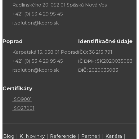
Radlinského 20, 052 01 Spišská Nová Ves
+421 (0) 53 4 29 95 45
itsolution@kcorp.sk
Poprad
Identifikačné údaje
Karpatská 15, 058 01 Poprad
IČO:
36 215 791
+421 (0) 53 4 29 95 45
IČ DPH:
SK2020035083
itsolution@kcorp.sk
DIČ:
2020035083
Certifikáty
ISO9001
ISO27001
Blog
|
K_Novinky
|
Referencie
|
Partneri
|
Kariéra
|