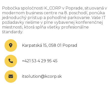
Pobočka spoločnosti K_CORP v Poprade, situovaná v
modernom business centre na 8. poschodí, ponúka
jednoduchý prístup a pohodlné parkovanie. Vaše IT
požiadavky riešime v plne vybavenej konferenčnej
miestnosti, ktorá spĺňa všetky profesionálne
štandardy.
Karpatská 15, 058 01 Poprad
+421 53 4 29 95 45
itsolution@kcorp.sk