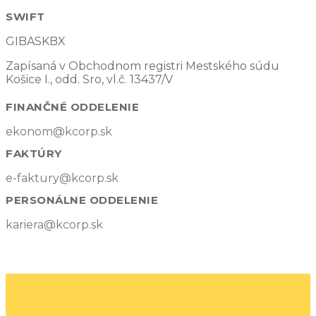
SWIFT
GIBASKBX
Zapísaná v Obchodnom registri Mestského súdu
Košice I., odd. Sro, vl.č. 13437/V
FINANČNÉ ODDELENIE
ekonom@kcorp.sk
FAKTÚRY
e-faktury@kcorp.sk
PERSONÁLNE ODDELENIE
kariera@kcorp.sk